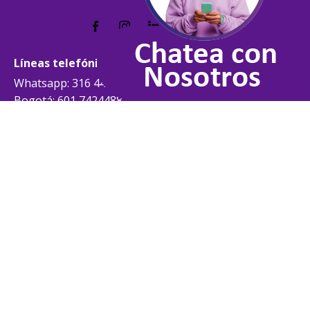
Líneas telefónicas
Whatsapp: 316 441 6952
Bogotá: 601 7424488
Medellín: 604 6042727
Cali: 602 4859444
Barranquilla: 605 3852444
Bucaramanga: 607 6978727
Líneas telefónicas
Pereira: 606 3401327
Cartagena: 605 6937727
Manizales: 606 8928027
Desde otras ciudades:
018000 519977