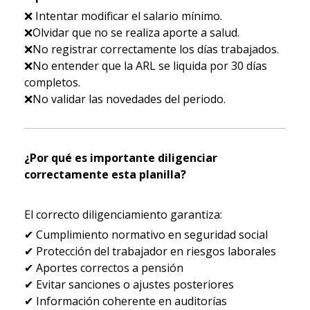
❌
Intentar modificar el salario mínimo.
❌
Olvidar que no se realiza aporte a salud.
❌
No registrar correctamente los d
í
as trabajados.
❌
No entender que la ARL se liquida por 30 d
í
as
completos.
❌
No validar las novedades del periodo.
¿Por qué es importante diligenciar
correctamente esta planilla?
El correcto diligenciamiento garantiza:
✔
Cumplimiento normativo en seguridad social
✔
Protecci
ó
n del trabajador en riesgos laborales
✔
Aportes correctos a pensi
ó
n
✔
Evitar sanciones o ajustes posteriores
✔
Informaci
ó
n coherente en auditor
í
as