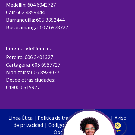
Medellín: 604 6042727
Cali: 602 4859444
Barranquilla: 605 3852444
Bucaramanga: 607 6978727
Líneas telefónicas
Pereira: 606 3401327
Cartagena: 605 6937727
Manizales: 606 8928027
Desde otras ciudades:
018000 519977
Línea Ética
|
Política de tratamiento de datos
|
Aviso
de privacidad
|
Código de buen gobierno Enlace
Operativo
|