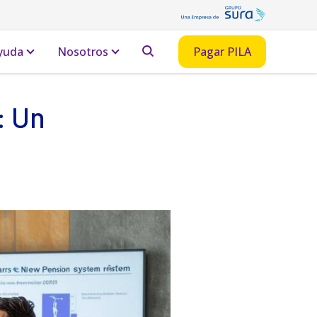
yuda
Nosotros
Pagar PILA
: Un