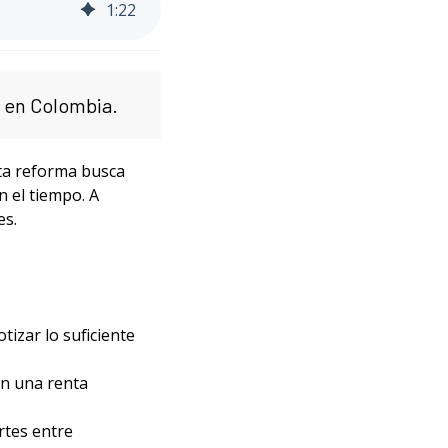
1
:
22
l en Colombia.
sta reforma busca
 el tiempo. A
es.
tizar lo suficiente
an una renta
rtes entre