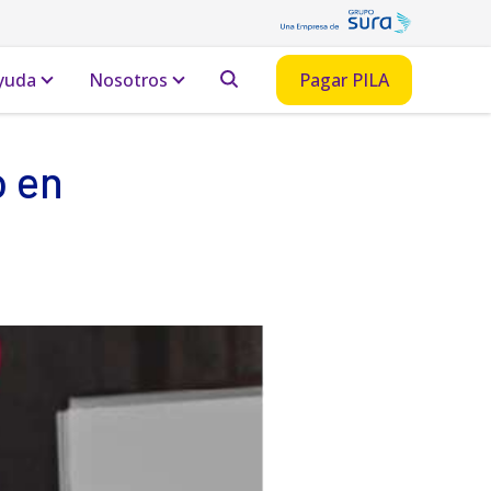
yuda
Nosotros
Pagar PILA
o en