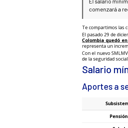
El salario míni
comenzará a reg
Te compartimos las ci
El pasado 29 de dici
Colombia quedó en 
representa un increm
Con el nuevo SMLMV t
de la seguridad social
Salario mí
Aportes a s
Subsiste
Pensión