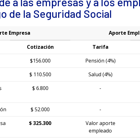
e a las empresas y a los emp
go de la Seguridad Social
rte Empresa
Aporte Emp
Cotización
Tarifa
$156.000
Pensión (4%)
$ 110.500
Salud (4%)
s
$ 6.800
-
ión
$ 52.000
-
esa
$ 325.300
Valor aporte
empleado