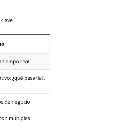
clave:
no
n tiempo real
tivo: ¿qué pasaría?,
os de negocio
con múltiples