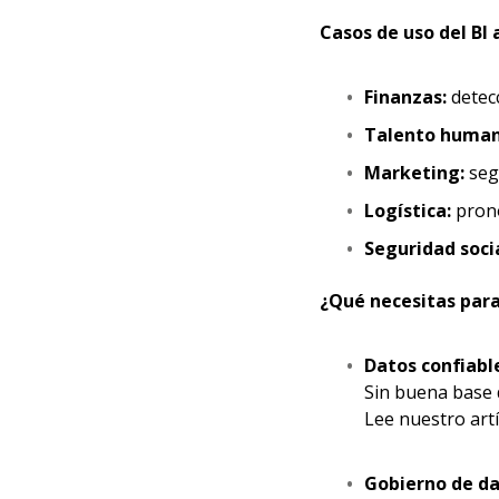
Casos de uso del BI
Finanzas:
detecc
Talento human
Marketing:
seg
Logística:
pronó
Seguridad socia
¿Qué necesitas par
Datos confiabl
Sin buena base d
Lee nuestro art
Gobierno de d