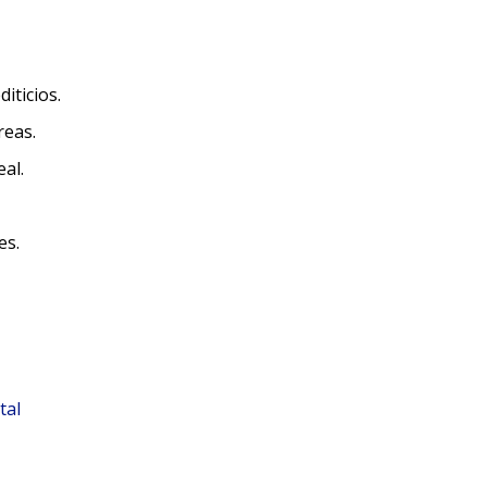
iticios.
reas.
al.
es.
tal