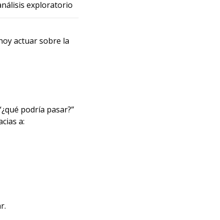
nálisis exploratorio
hoy actuar sobre la
 “¿qué podría pasar?”
cias a:
r.