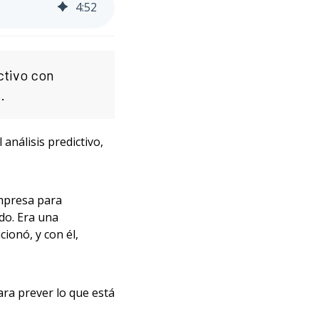
4
:
52
ctivo con
.
análisis predictivo,
empresa para
ado. Era una
ionó, y con él,
ra prever lo que está